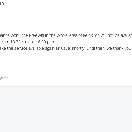
en
– - - - - - - - - - - - - - -
nce work, the FreeWifi in the whole Area of Feldkirch will not be avail
rom 13:30 p.m. to 18:00 p.m.
ke the service available again as usual shortly. Until then, we thank you 
08:31